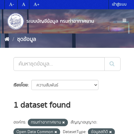
Skip
-
+
เข้าสู่ระบบ
to
content
Toggl
naviga
ชุดข้อมูล
เรียงโดย
1 dataset found
องค์กร:
กรมท่าอากาศยาน
สัญญาอนุญาต:
Open Data Common
DatasetType:
ข้อมูลสถิติ