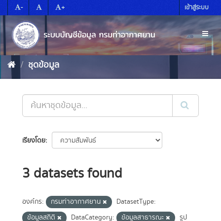
Skip
-
+
เข้าสู่ระบบ
to
content
Toggl
naviga
ชุดข้อมูล
เรียงโดย
3 datasets found
องค์กร:
กรมท่าอากาศยาน
DatasetType:
ข้อมูลสถิติ
DataCategory:
ข้อมูลสาธารณะ
รูป