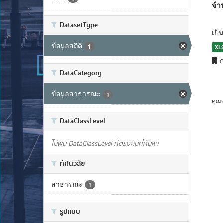
จำ
DatasetType
เป็
ข้อมูลสถิติ
1
XL
ก
DataCategory
ข้อมูลสาธารณะ
1
คุณ
DataClassLevel
ไม่พบ DataClassLevel ที่ตรงกับที่ค้นหา
ทัศนวิสัย
สาธารณะ
1
รูปแบบ