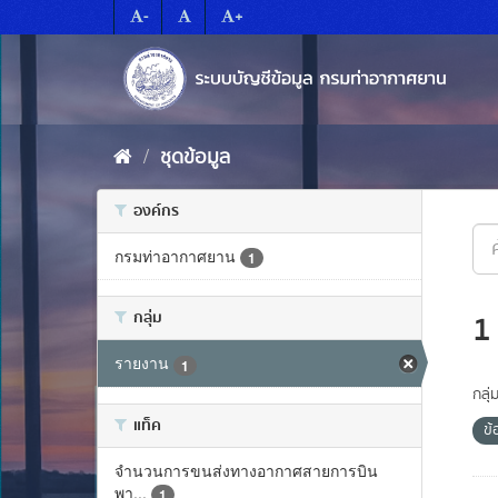
Skip
-
+
to
content
ชุดข้อมูล
องค์กร
กรมท่าอากาศยาน
1
กลุ่ม
1
รายงาน
1
กลุ่
แท็ค
ข้
จำนวนการขนส่งทางอากาศสายการบิน
พา...
1